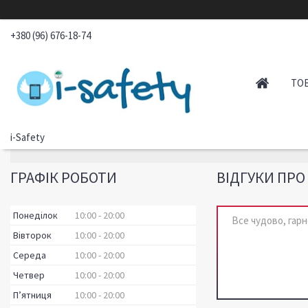
+380 (96) 676-18-74
ТО
i-Safety
ГРАФІК РОБОТИ
ВІДГУКИ ПРО
Понеділок
10:00
20:00
Все чудово, гарн
Вівторок
10:00
20:00
Середа
10:00
20:00
Четвер
10:00
20:00
Пʼятниця
10:00
20:00