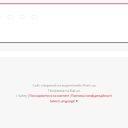
Сайт створений на маркетплейсі
Prom.ua
Продавець на Bigl.ua
i-Safety |
Поскаржитися на контент
|
Політика конфіденційності
Select Language
▼