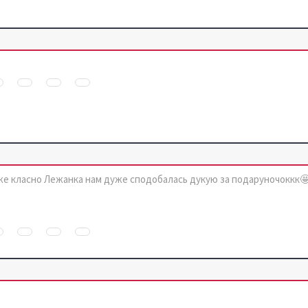
же класно Лежанка нам дуже сподобалась дукую за подаруночоккк