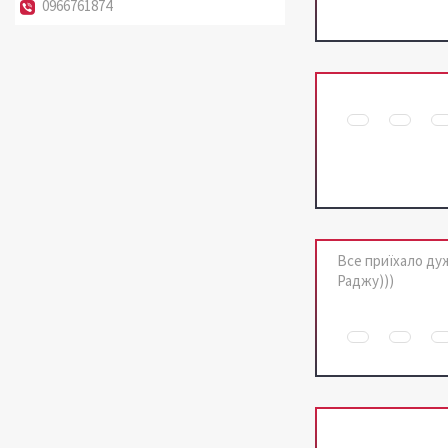
0966761874
Все приїхало ду
Раджу)))