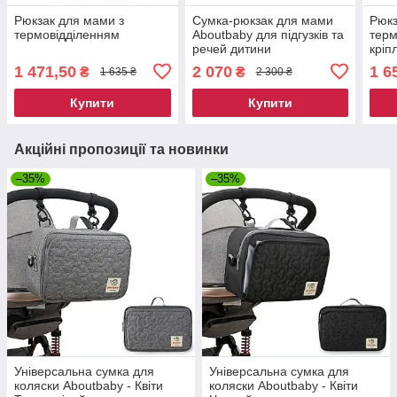
Рюкзак для мами з
Сумка-рюкзак для мами
Рюкз
термовідділенням
Aboutbaby для підгузків та
тер
речей дитини
кріп
1 471,50
2 070
1 6
₴
₴
1 635 ₴
2 300 ₴
Купити
Купити
Акційні пропозиції та новинки
–35%
–35%
Універсальна сумка для
Універсальна сумка для
коляски Aboutbaby - Квіти
коляски Aboutbaby - Квіти