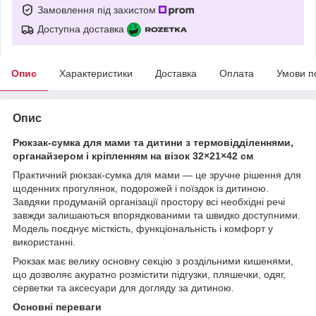
Замовлення під захистом
Доступна доставка
Опис
Характеристики
Доставка
Оплата
Умови п
Опис
Рюкзак-сумка для мами та дитини з термовідділеннями,
органайзером і кріпленням на візок 32×21×42 см
Практичний рюкзак-сумка для мами — це зручне рішення для
щоденних прогулянок, подорожей і поїздок із дитиною.
Завдяки продуманій організації простору всі необхідні речі
завжди залишаються впорядкованими та швидко доступними.
Модель поєднує місткість, функціональність і комфорт у
використанні.
Рюкзак має велику основну секцію з роздільними кишенями,
що дозволяє акуратно розмістити підгузки, пляшечки, одяг,
серветки та аксесуари для догляду за дитиною.
Основні переваги