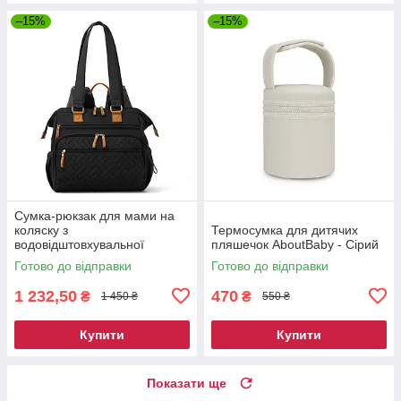
–15%
–15%
Сумка-рюкзак для мами на
коляску з
Термосумка для дитячих
водовідштовхувальної
пляшечок AboutBaby - Сірий
тканини - Чорний
Готово до відправки
Готово до відправки
1 232,50
470
₴
₴
1 450 ₴
550 ₴
Купити
Купити
Показати ще