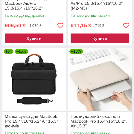
MacBook Air/Pro
Air/Pro 15.3/15.4"/16"/16.2"
15.3/15.4"/16"/16.2"
(M2-M3)
M1/M2/M3
Готово до відправки
Готово до відправки
909,50
611,15
₴
₴
1 070 ₴
719 ₴
Купити
Купити
Топ
–15%
–15%
Містка сумка для MacBook
Протиударний чохол для
Pro 15.4"/16"/16.2" Air 15.3"
MacBook Pro 15.4"/16"/16.2",
дюймів
Air 15.3"
Готово до відправки
Готово до відправки