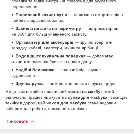
посадка та м’яка внутрішня поверхня для акуратного
перенесення.
Підсилений захист кутів
— додаткова амортизація в
найбільш вразливих зонах.
Захисна вставка по периметру
— підтримка країв
на 360° для більш упевненого захисту.
Органайзер для аксесуарів
— зручно зберігати
зарядку, кабелі, адаптери, мишу та дрібниці.
Водовідштовхувальна поверхня
— допомагає
захистити вміст від бризок і легкого дощу.
Надійні блискавки
— плавний хід і зручне
відкривання.
Зручна ручка
— комфортно носити в руках щодня.
Якщо вам потрібен практичний
чохол на макбук
, який
одночасно працює як акуратна
сумка для макбука
і захищає
техніку в дорозі, цей
чохол для макбука
стане чудовим
вибором для роботи, навчання та поїздок.
Приховати