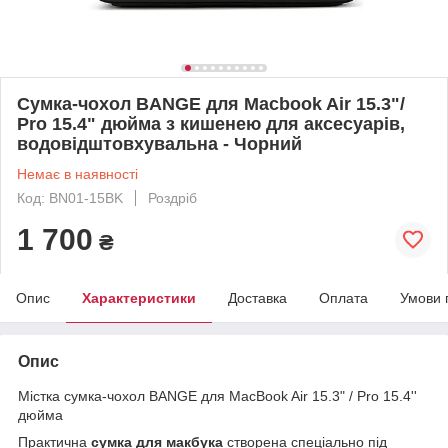
Сумка-чохол BANGE для Macbook Air 15.3"/
Pro 15.4" дюйма з кишенею для аксесуарів,
водовідштовхувальна - Чорний
Немає в наявності
Код: BN01-15BK
Роздріб
1 700
₴
Опис
Характеристики
Доставка
Оплата
Умови 
Опис
Містка сумка-чохол BANGE для MacBook Air 15.3" / Pro 15.4''
дюйма
Практична
сумка для макбука
створена спеціально під