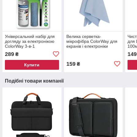
Універсальний набір для
Велика серветка-
Чист
догляду за електронікою
мікрофібра ColorWay для
для 
ColorWay 3-в-1
екранів і електроніки
100
289
149
₴
159
₴
Купити
Подібні товари компанії