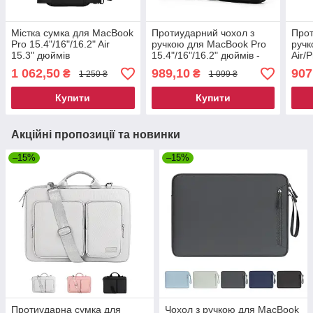
Містка сумка для MacBook
Протиударний чохол з
Прот
Pro 15.4"/16"/16.2" Air
ручкою для MacBook Pro
ручк
15.3" дюймів
15.4"/16"/16.2" дюймів -
Air/P
Чорний
15.3
1 062,50
989,10
907
₴
₴
1 250 ₴
1 099 ₴
Купити
Купити
Акційні пропозиції та новинки
–15%
–15%
Протиударна сумка для
Чохол з ручкою для MacBook