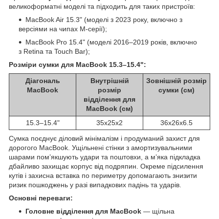
великоформатні моделі та підходить для таких пристроїв:
MacBook Air 15.3" (моделі з 2023 року, включно з
версіями на чипах M-серії);
MacBook Pro 15.4" (моделі 2016–2019 років, включно
з Retina та Touch Bar);
Розміри сумки для MacBook 15.3–15.4":
Діагональ
Внутрішній
Зовнішній розмір
MacBook
розмір
сумки (см)
відділення для
MacBook (см)
15.3–15.4"
35x25x2
36x26x6.5
Сумка поєднує діловий мінімалізм і продуманий захист для
дорогого MacBook. Ущільнені стінки з амортизувальними
шарами пом’якшують удари та поштовхи, а м’яка підкладка
дбайливо захищає корпус від подряпин. Окреме підсилення
кутів і захисна вставка по периметру допомагають знизити
ризик пошкоджень у разі випадкових падінь та ударів.
Основні переваги:
Головне відділення для MacBook
— щільна