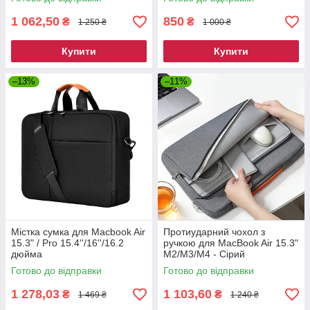
1 062,50
850
₴
₴
1 250 ₴
1 000 ₴
Купити
Купити
–13%
–11%
Містка сумка для Macbook Air
Протиударний чохол з
15.3" / Pro 15.4''/16''/16.2
ручкою для MacBook Air 15.3"
дюйма
M2/M3/M4 - Сірий
Готово до відправки
Готово до відправки
1 278,03
1 103,60
₴
₴
1 469 ₴
1 240 ₴