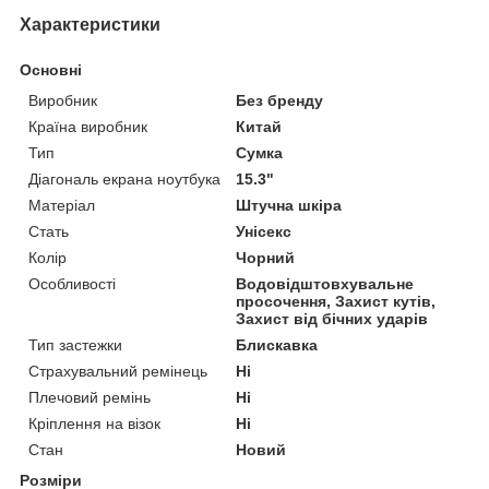
Характеристики
Основні
Виробник
Без бренду
Країна виробник
Китай
Тип
Сумка
Діагональ екрана ноутбука
15.3"
Матеріал
Штучна шкіра
Стать
Унісекс
Колір
Чорний
Особливості
Водовідштовхувальне
просочення, Захист кутів,
Захист від бічних ударів
Тип застежки
Блискавка
Страхувальний ремінець
Ні
Плечовий ремінь
Ні
Кріплення на візок
Ні
Стан
Новий
Розміри