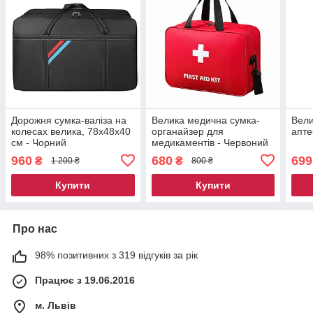
Дорожня сумка-валіза на
Велика медична сумка-
Вели
колесах велика, 78x48x40
органайзер для
апте
см - Чорний
медикаментів - Червоний
960
680
699
₴
₴
1 200 ₴
800 ₴
Купити
Купити
Про нас
98% позитивних з 319 відгуків за рік
Працює з 19.06.2016
м. Львів