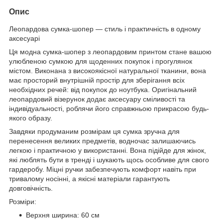
Опис
Леопардова сумка-шопер — стиль і практичність в одному
аксесуарі
Ця модна сумка-шопер з леопардовим принтом стане вашою
улюбленою сумкою для щоденних покупок і прогулянок
містом. Виконана з високоякісної натуральної тканини, вона
має просторий внутрішній простір для зберігання всіх
необхідних речей: від покупок до ноутбука. Оригінальний
леопардовий візерунок додає аксесуару сміливості та
індивідуальності, роблячи його справжньою прикрасою будь-
якого образу.
Завдяки продуманим розмірам ця сумка зручна для
перенесення великих предметів, водночас залишаючись
легкою і практичною у використанні. Вона підійде для жінок,
які люблять бути в тренді і шукають щось особливе для свого
гардеробу. Міцні ручки забезпечують комфорт навіть при
тривалому носінні, а якісні матеріали гарантують
довговічність.
Розміри:
Верхня ширина: 60 см