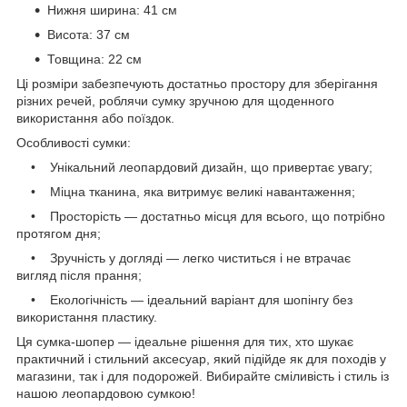
Нижня ширина: 41 см
Висота: 37 см
Товщина: 22 см
Ці розміри забезпечують достатньо простору для зберігання
різних речей, роблячи сумку зручною для щоденного
використання або поїздок.
Особливості сумки:
• Унікальний леопардовий дизайн, що привертає увагу;
• Міцна тканина, яка витримує великі навантаження;
• Просторість — достатньо місця для всього, що потрібно
протягом дня;
• Зручність у догляді — легко чиститься і не втрачає
вигляд після прання;
• Екологічність — ідеальний варіант для шопінгу без
використання пластику.
Ця сумка-шопер — ідеальне рішення для тих, хто шукає
практичний і стильний аксесуар, який підійде як для походів у
магазини, так і для подорожей. Вибирайте сміливість і стиль із
нашою леопардовою сумкою!