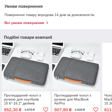
Умови повернення
Повернення товару впродовж 14 днів за домовленістю
Всі умови повернення
Подібні товари компанії
Протиударний чохол з
Протиударний чохол з
Чохо
ручкою для ноутбуків
ручкою для MacBook
MacB
15.6"-16.2" дюймів
Air/Pro
15.3
15.3"/15.4"/16"/16.2"
M3)
952,30
907,80
611
₴
₴
1 070 ₴
1 020 ₴