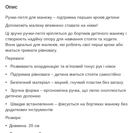
Опис
Ручки-петлі для манежу – підтримка перших кроків дитини
Допоможіть малюку впевнено ставати на ніжки!
Ці зручні ручки-петлі кріпляться до бортиків дитячого манежу і
створюють надійну опору для навчання стояти та ходити.
Вони ідеальні для малюків, які роблять свої перші кроки або
вчаться тримати рівновагу.
Переваги:
• Розвивають координацію та м’язовий тонус рук і ніжок
• Підтримка рівноваги – дитина вчиться стояти самостійно
• Безпечний матеріал – міцний, гнучкий пластик без запаху
• Зручна форма – ергономічна ручка, що легко охоплюється
дитячою долонею
• Швидке встановлення – фіксується на бортиках манежу без
додаткових інструментів
Розміри:
• Довжина: 20 см