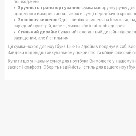
пошкоджень.
Зручність транспортування:
Сумка має зручну ручку дл
щоденного використання. Також в сумці передбачно кріплення
Зовнішня кишеня:
Одна зовнішня кишеня на блискавці над
зарядний пристрій, кабелі, мишка або інші необхідні речі.
Стильний дизайн:
Сучасний і елегантний дизайн підкресли
захищеним, але й стильним.
Ця сумка-чохол для ноутбука 15.3-16.2 дюймів поєднує в собі вис
Завдяки водовідштовхувальному покриттю та м’якій флісовій пі
Купити цю унікальну сумку для ноутбука Ви можете у нашому і
захист і комфорт. Оберіть надійність і стиль для вашого ноут