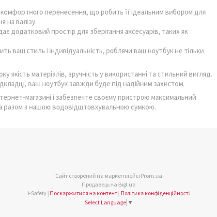
я комфортного перенесення, що робить її ідеальним вибором для
 на валізу.
ає додатковий простір для зберігання аксесуарів, таких як
ть ваш стиль і індивідуальність, роблячи ваш ноутбук не тільки
оку якість матеріалів, зручність у використанні та стильний вигляд.
дкладці, ваш ноутбук завжди буде під надійним захистом.
нтернет-магазині і забезпечте своєму пристрою максимальний
бука разом з нашою водовідштовхувальною сумкою.
Сайт створений на маркетплейсі
Prom.ua
Продавець на Bigl.ua
i-Safety |
Поскаржитися на контент
|
Політика конфіденційності
Select Language
▼