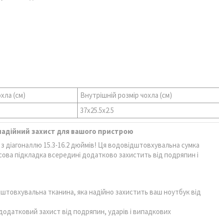
хла (см)
Внутрішній розмір чохла (см)
37х25.5х2.5
 надійний захист для вашого пристрою
 з діагоналлю 15.3-16.2 дюймів! Ця водовідштовхувальна сумка
сова підкладка всередині додатково захистить від подряпин і
штовхувальна тканина, яка надійно захистить ваш ноутбук від
додатковий захист від подряпин, ударів і випадкових