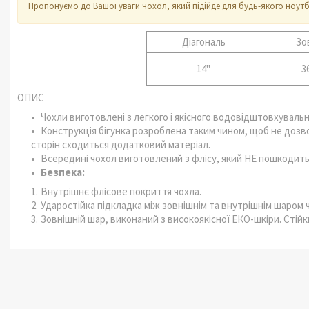
Пропонуємо до Вашої уваги чохол, який підійде для будь-якого ноутбу
Діагональ
Зо
14"
3
ОПИС
Чохли виготовлені з легкого і якісного водовідштовхувальн
Конструкція бігунка розроблена таким чином, щоб не дозво
сторін сходиться додатковий матеріал.
Всередині чохол виготовлений з флісу, який НЕ пошкодить 
Безпека:
Внутрішнє флісове покриття чохла.
Ударостійка підкладка між зовнішнім та внутрішнім шаром 
Зовнішній шар, виконаний з високоякісної ЕКО-шкіри. Стій