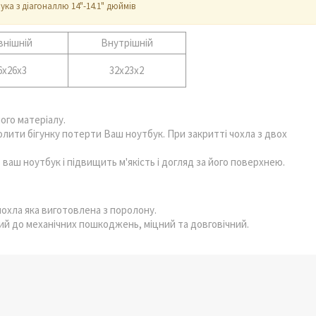
ка з діагоналлю 14"-14.1" дюймів
внішній
Внутрішній
6х26х3
32х23х2
ого матеріалу.
лити бігунку потерти Ваш ноутбук. При закритті чохла з двох
ваш ноутбук і підвищить м'якість і догляд за його поверхнею.
чохла яка виготовлена з поролону.
кий до механічних пошкоджень, міцний та довговічний.