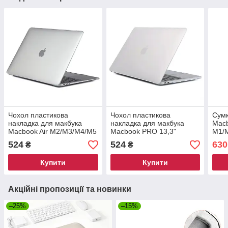
Чохол пластикова
Чохол пластикова
Сумк
накладка для макбука
накладка для макбука
Macb
Macbook Air M2/M3/M4/M5
Macbook PRO 13,3"
M1/
13.6'' 2022-2026 —
M1/M2
Темн
524
524
630
₴
₴
Прозора
(A1706/A1708/A1989/A2338)
— Прозорий матовий
Купити
Купити
Акційні пропозиції та новинки
–25%
–15%