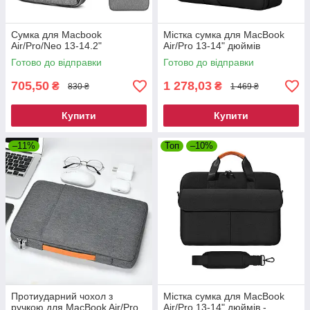
Сумка для Macbook
Містка сумка для MacBook
Air/Pro/Neo 13-14.2"
Air/Pro 13-14" дюймів
Готово до відправки
Готово до відправки
705,50
1 278,03
₴
₴
830 ₴
1 469 ₴
Купити
Купити
–11%
Топ
–10%
Протиударний чохол з
Містка сумка для MacBook
ручкою для MacBook Air/Pro
Air/Pro 13-14" дюймів -