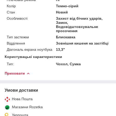
Колір
Темно-сірий
Стан
Новий
Особливості
Захист від бічних ударів,
Замок,
Водовідштовхувальне
просочення
Тип застежки
Блискавка
Відділення
Зовнішня кишеня на застібці
Діагональ екрана ноутбука
13,3"
Користувацькi характеристики
Тип:
Чохол, Сумка
Приховати
Умови доставки
Нова Пошта
Магазини Rozetka
Укрпошта