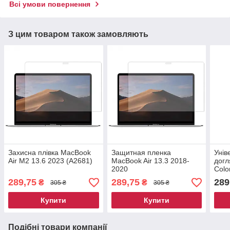
Всі умови повернення
З цим товаром також замовляють
Захисна плівка MacBook
Защитная пленка
Унів
Air M2 13.6 2023 (A2681)
MacBook Air 13.3 2018-
догл
2020
Colo
(A1932/A2179/A2337)
289,75
289,75
289
₴
₴
305 ₴
305 ₴
Купити
Купити
Подібні товари компанії