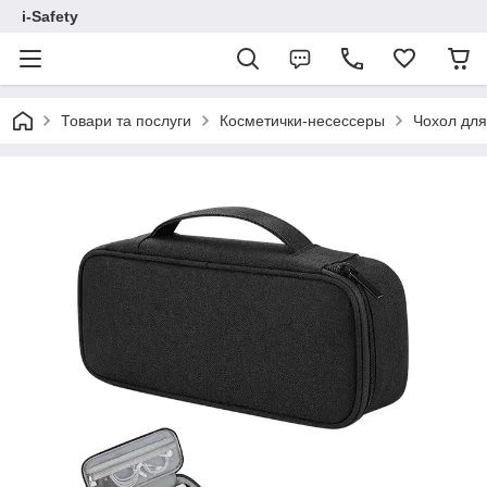
i-Safety
Товари та послуги
Косметички-несессеры
Чохол для