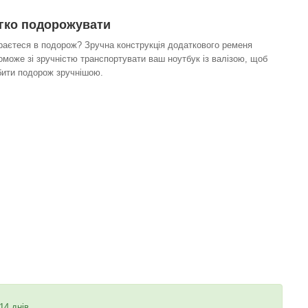
гко подорожувати
раєтеся в подорож? Зручна конструкція додаткового ременя
оможе зі зручністю транспортувати ваш ноутбук із валізою, щоб
бити подорож зручнішою.
14 днів