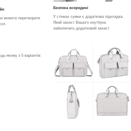
Безпека всередині
айн
У стінках сумки є додаткова підкладка.
ви можете перетворити
Який захист Вашого ноутбука
хол.
забезпечить додатковий захист
ь-якому з 5 варіантів: