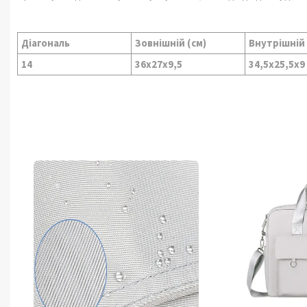
Діагональ
Зовнішній (см)
Внутрішній 
14
36х27х9,5
34,5х25,5х9