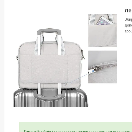
Ле
Зби
доп
зро
Гарантії:
обмін і повернення товару проводиться упродовж 