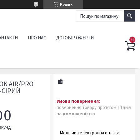
Кошик
ОНТАКТИ
ПРО НАС
ДОГОВІР ОФЕРТИ
OK AIR/PRO
О-СІРИЙ
повернення товару протягом 14 днів
0
0
за домовленістю
екунд