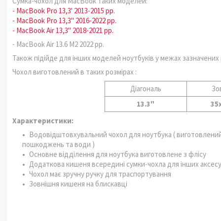
Сумка-чохол для MacBook таких моделей:
- MacBook Pro 13,3' 2013-2015 рр.
- MacBook Pro 13,3" 2016-2022 рр.
- MacBook Air 13,3" 2018-2021 рр.
- MacBook Air 13.6 M2 2022 рр.
Також підійде для інших моделей ноутбуків у межах зазначених 
Чохол виготовлений в таких розмірах :
Діагональ
Зо
13.3"
35
Характеристики:
Водовідштовхувальний чохол для ноутбука ( виготовлений з
пошкоджень та води )
Основне відділення для ноутбука виготовлене з флісу
Додаткова кишеня всередині сумки-чохла для інших аксесу
Чохол має зручну ручку для траспортування
Зовнішня кишеня на блискавці