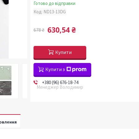
Готово до відправки
Код:
ND13-13DG
630,54 ₴
678 ₴
Купити
Купити з
+380 (96) 676-18-74
Менеджер Володимир
овлення