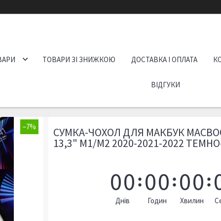
ВАРИ
ТОВАРИ ЗІ ЗНИЖКОЮ
ДОСТАВКА І ОПЛАТА
К
ВІДГУКИ
–7%
СУМКА-ЧОХОЛ ДЛЯ МАКБУК MACBO
13,3" M1/M2 2020-2021-2022 ТЕМН
0
0
0
0
0
0
Днів
Годин
Хвилин
С