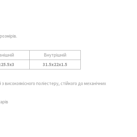
розмірів.
внішній
Внутрішній
х25.5х3
31.5x22x1.5
 високоякісного поліестеру, стійкого до механічних
арів