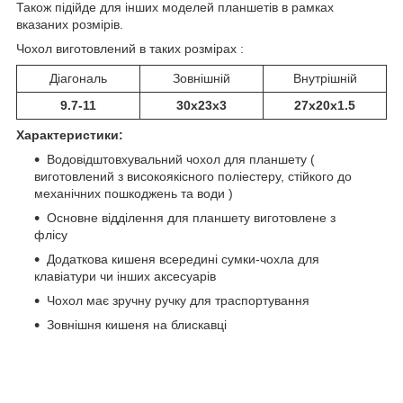
Також підійде для інших моделей планшетів в рамках
вказаних розмірів.
Чохол виготовлений в таких розмірах :
Діагональ
Зовнішній
Внутрішній
9.7-11
30х23х3
27x20x1.5
Характеристики:
Водовідштовхувальний чохол для планшету (
виготовлений з високоякісного поліестеру, стійкого до
механічних пошкоджень та води )
Основне відділення для планшету виготовлене з
флісу
Додаткова кишеня всередині сумки-чохла для
клавіатури чи інших аксесуарів
Чохол має зручну ручку для траспортування
Зовнішня кишеня на блискавці