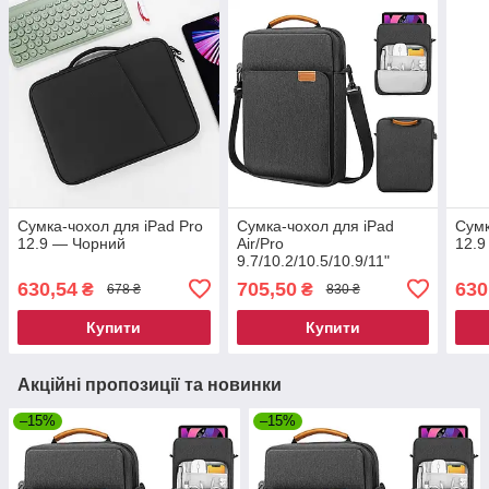
Сумка-чохол для iPad Pro
Сумка-чохол для iPad
Сумк
12.9 — Чорний
Air/Pro
12.9
9.7/10.2/10.5/10.9/11"
630,54
705,50
630
₴
₴
678 ₴
830 ₴
Купити
Купити
Акційні пропозиції та новинки
–15%
–15%