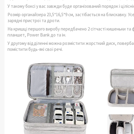
У такому боксі у вас завжди буде організований порядок і цілісн
Розмір органайзера 23,5*16,5*9 см, застібається на блискавку. Ус
зарядні пристрої та дроти.
На кришці першого виробу передбачено 2 сітчасті кишеньки та ф
планшет, Power Bank до та ін.
У другому відділенні можна розмістити жорсткий диск, повербанк
помістити будь-які свої речі.