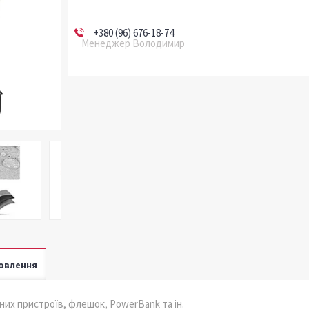
+380 (96) 676-18-74
Менеджер Володимир
овлення
них пристроїв, флешок, PowerBank та ін.