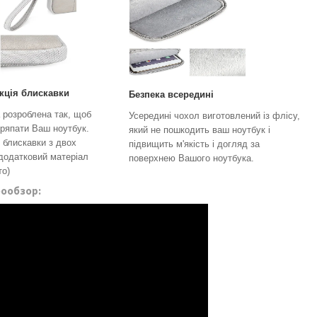
кція блискавки
Безпека всередині
 розроблена так, щоб
Усередині чохол виготовлений із флісу,
дряпати Ваш ноутбук.
який не пошкодить ваш ноутбук і
 блискавки з двох
підвищить м'якість і догляд за
 додатковий матеріал
поверхнею Вашого ноутбука.
то)
еообзор: