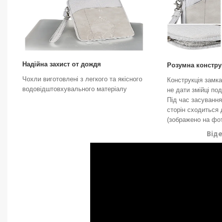
Надійна захист от дождя
Розумна констру
Чохли виготовлені з легкого та якісного
Конструкція замка
водовідштовхувального матеріалу
не дати змійці по
Під час засування
сторін сходиться
(зображено на фо
Від