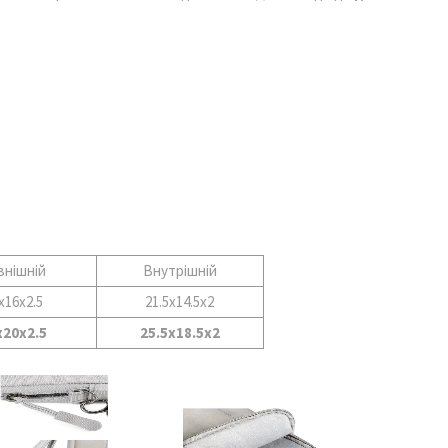
внішній
Внутрішній
x16x2.5
21.5x14.5x2
x20x2.5
25.5x18.5x2