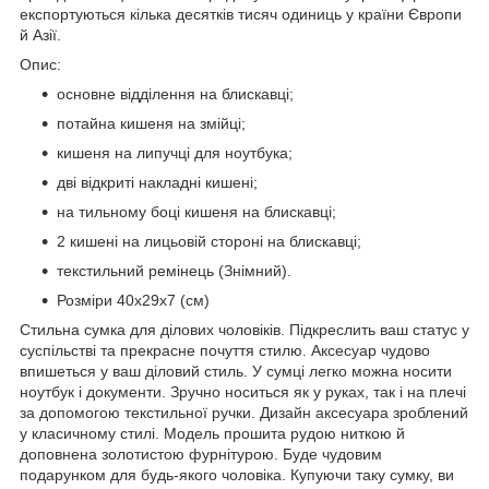
експортуються кілька десятків тисяч одиниць у країни Європи
й Азії.
Опис:
основне відділення на блискавці;
потайна кишеня на змійці;
кишеня на липучці для ноутбука;
дві відкриті накладні кишені;
на тильному боці кишеня на блискавці;
2 кишені на лицьовій стороні на блискавці;
текстильний ремінець (Знімний).
Розміри 40х29х7 (см)
Стильна сумка для ділових чоловіків. Підкреслить ваш статус у
суспільстві та прекрасне почуття стилю. Аксесуар чудово
впишеться у ваш діловий стиль. У сумці легко можна носити
ноутбук і документи. Зручно носиться як у руках, так і на плечі
за допомогою текстильної ручки. Дизайн аксесуара зроблений
у класичному стилі. Модель прошита рудою ниткою й
доповнена золотистою фурнітурою. Буде чудовим
подарунком для будь-якого чоловіка. Купуючи таку сумку, ви