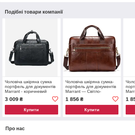
Подібні товари компанії
Чоловіча шкіряна сумка
Чоловіча шкіряна сумка-
Чоло
портфель для документів
портфель для документів
порт
Marrant - коричневий
Marrant — Світло-
Marr
коричневий
кори
3 009
1 856
1 8
₴
₴
Купити
Купити
Про нас