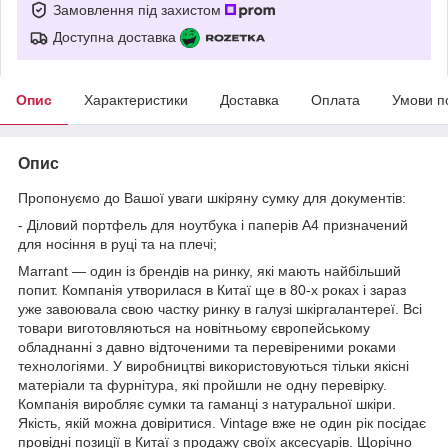
Замовлення під захистом
Доступна доставка
Опис
Характеристики
Доставка
Оплата
Умови п
Опис
Пропонуємо до Вашої уваги шкіряну сумку для документів:
- Діловий портфель для ноутбука і паперів А4 призначений
для носіння в руці та на плечі;
Marrant — один із брендів на ринку, які мають найбільший
попит. Компанія утворилася в Китаї ще в 80-х роках і зараз
уже завоювала свою частку ринку в галузі шкіргалантереї. Всі
товари виготовляються на новітньому європейському
обладнанні з давно відточеними та перевіреними роками
технологіями. У виробництві використовуються тільки якісні
матеріали та фурнітура, які пройшли не одну перевірку.
Компанія виробляє сумки та гаманці з натуральної шкіри.
Якість, якій можна довіритися. Vintage вже не один рік посідає
провідні позиції в Китаї з продажу своїх аксесуарів. Щорічно