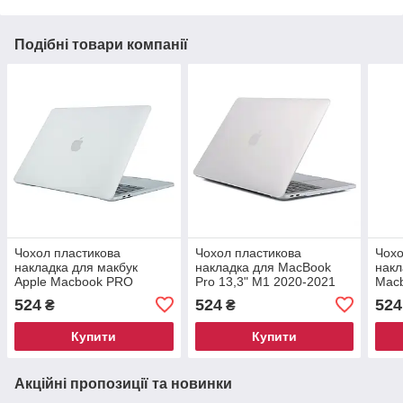
Подібні товари компанії
Чохол пластикова
Чохол пластикова
Чохо
накладка для макбук
накладка для MacBook
накл
Apple Macbook PRO
Pro 13,3" M1 2020-2021
Macb
Retina 13,3"
(A2338) — прозорий
M1/
524
524
524
₴
₴
(A1425/A1502) - прозора
матовий
(A17
матова
— П
Купити
Купити
Акційні пропозиції та новинки