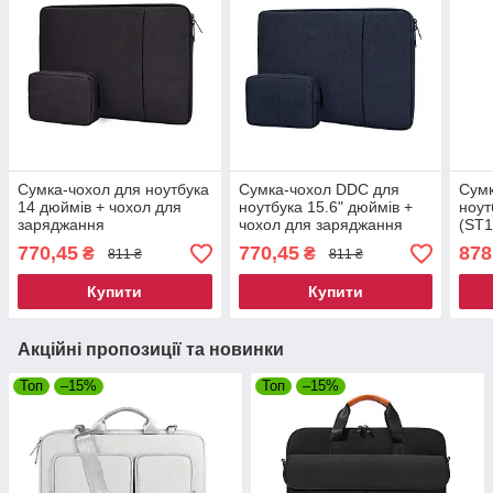
Сумка-чохол для ноутбука
Сумка-чохол DDC для
Сумк
14 дюймів + чохол для
ноутбука 15.6" дюймів +
ноут
заряджання
чохол для заряджання
(ST1
770,45
770,45
878
₴
₴
811 ₴
811 ₴
Купити
Купити
Акційні пропозиції та новинки
Топ
–15%
Топ
–15%