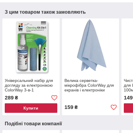
З цим товаром також замовляють
Універсальний набір для
Велика серветка-
Чист
догляду за електронікою
мікрофібра ColorWay для
для 
ColorWay 3-в-1
екранів і електроніки
100
289
149
₴
159
₴
Купити
Подібні товари компанії