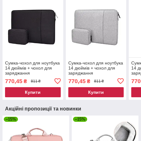
Сумка-чохол для ноутбука
Сумка-чохол для ноутбука
Сумк
14 дюймів + чохол для
14 дюймів + чохол для
14 д
заряджання
заряджання
зар
770,45
770,45
770
₴
₴
811 ₴
811 ₴
Купити
Купити
Акційні пропозиції та новинки
–15%
–15%