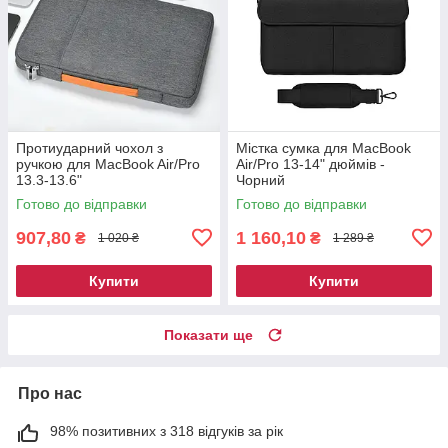
Протиударний чохол з
Містка сумка для MacBook
ручкою для MacBook Air/Pro
Air/Pro 13-14" дюймів -
13.3-13.6"
Чорний
Готово до відправки
Готово до відправки
907,80
1 160,10
₴
₴
1 020 ₴
1 289 ₴
Купити
Купити
Показати ще
Про нас
98% позитивних з 318 відгуків за рік