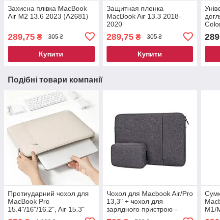
Захисна плівка MacBook
Защитная пленка
Унів
Air M2 13.6 2023 (A2681)
MacBook Air 13.3 2018-
догл
2020
Colo
(A1932/A2179/A2337)
289,75
289,75
289
₴
₴
305 ₴
305 ₴
Купити
Купити
Подібні товари компанії
Протиударний чохол для
Чохол для Macbook Air/Pro
Сумк
MacBook Pro
13,3" + чохол для
Macb
15.4"/16"/16.2", Air 15.3"
зарядного пристрою -
M1/
темно сірий
Темн