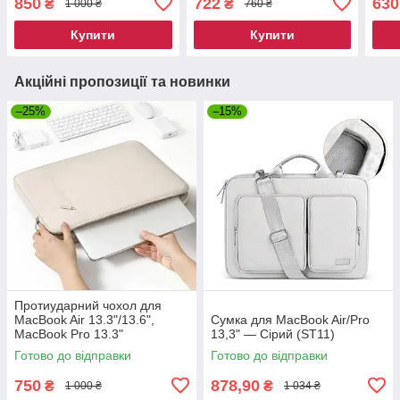
850
722
630
₴
₴
1 000 ₴
760 ₴
Купити
Купити
Акційні пропозиції та новинки
–25%
–15%
Протиударний чохол для
MacBook Air 13.3"/13.6",
Сумка для MacBook Air/Pro
MacBook Pro 13.3"
13,3" — Сірий (ST11)
Готово до відправки
Готово до відправки
750
878,90
₴
₴
1 000 ₴
1 034 ₴