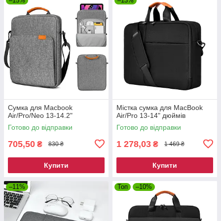
–15%
–13%
Сумка для Macbook
Містка сумка для MacBook
Air/Pro/Neo 13-14.2"
Air/Pro 13-14" дюймів
Готово до відправки
Готово до відправки
705,50
1 278,03
₴
₴
830 ₴
1 469 ₴
Купити
Купити
–11%
Топ
–10%