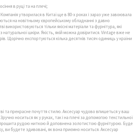
сіння в руці та на плечі;
 Компанія утворилася в Китаї ще в 80-х роках і зараз уже завоювала
ляються на новітньому європейському обладнанні з давно
і використовуються тільки якісні матеріали та фурнітура, які
 натуральної шкіри. Якість, якій можна довіритися. Vintage вже не
арів. Щорічно експортуються кілька десятків тисяч одиниць у країни
стві та прекрасне почуття стилю. Аксесуар чудово впишеться у ваш
Зручно носиться як у руках, так і на плечі за допомогою текстильної
ь прошита рудою ниткою й доповнена золотистою фурнітурою. Буде
у, ви будете здивовані, як вона приємно носиться. Аксесуар