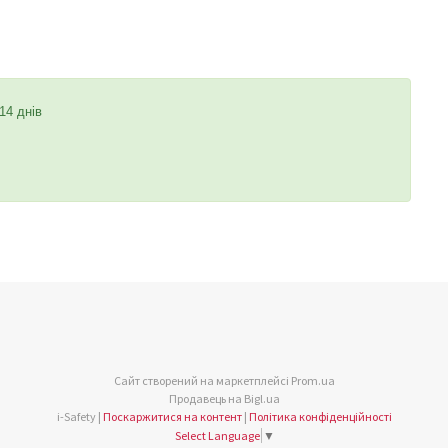
14 днів
Сайт створений на маркетплейсі
Prom.ua
Продавець на Bigl.ua
i-Safety |
Поскаржитися на контент
|
Політика конфіденційності
Select Language
▼