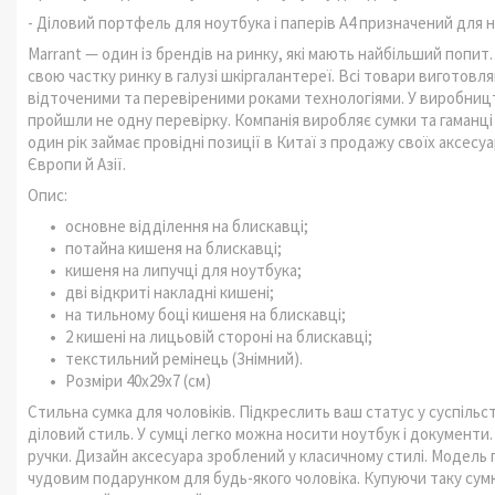
- Діловий портфель для ноутбука і паперів А4 призначений для но
Marrant — один із брендів на ринку, які мають найбільший попит.
свою частку ринку в галузі шкіргалантереї. Всі товари виготов
відточеними та перевіреними роками технологіями. У виробництв
пройшли не одну перевірку. Компанія виробляє сумки та гаманці з
один рік займає провідні позиції в Китаї з продажу своїх аксесу
Європи й Азії.
Опис:
основне відділення на блискавці;
потайна кишеня на блискавці;
кишеня на липучці для ноутбука;
дві відкриті накладні кишені;
на тильному боці кишеня на блискавці;
2 кишені на лицьовій стороні на блискавці;
текстильний ремінець (Знімний).
Розміри 40х29х7 (см)
Стильна сумка для чоловіків. Підкреслить ваш статус у суспіль
діловий стиль. У сумці легко можна носити ноутбук і документи. 
ручки. Дизайн аксесуара зроблений у класичному стилі. Модел
чудовим подарунком для будь-якого чоловіка. Купуючи таку сумк