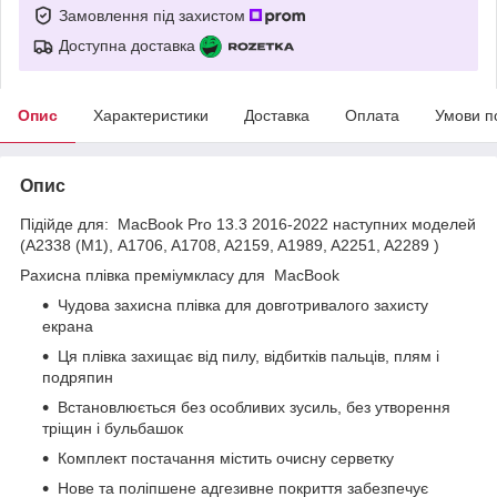
Замовлення під захистом
Доступна доставка
Опис
Характеристики
Доставка
Оплата
Умови п
Опис
Підійде для: MacBook Pro 13.3 2016-2022 наступних моделей
(A2338 (M1), A1706, A1708, A2159, A1989, A2251, A2289 )
Pахисна плівка преміумкласу для MacBook
Чудова захисна плівка для довготривалого захисту
екрана
Ця плівка захищає від пилу, відбитків пальців, плям і
подряпин
Встановлюється без особливих зусиль, без утворення
тріщин і бульбашок
Комплект постачання містить очисну серветку
Нове та поліпшене адгезивне покриття забезпечує