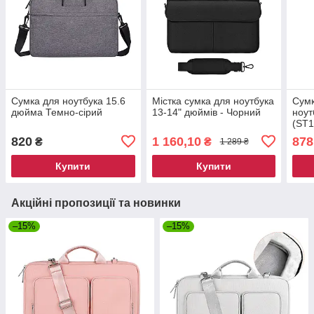
Сумка для ноутбука 15.6
Містка сумка для ноутбука
Сумк
дюйма Темно-сірий
13-14" дюймів - Чорний
ноут
(ST1
820
1 160,10
878
₴
₴
1 289 ₴
Купити
Купити
Акційні пропозиції та новинки
–15%
–15%