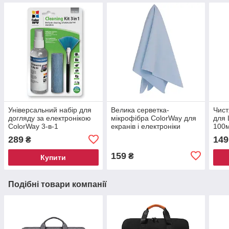
Універсальний набір для
Велика серветка-
Чист
догляду за електронікою
мікрофібра ColorWay для
для 
ColorWay 3-в-1
екранів і електроніки
100
289
149
₴
159
₴
Купити
Подібні товари компанії