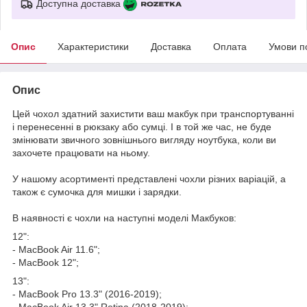
Доступна доставка
Опис
Характеристики
Доставка
Оплата
Умови п
Опис
Цей чохол здатний захистити ваш макбук при транспортуванні
і перенесенні в рюкзаку або сумці. І в той же час, не буде
змінювати звичного зовнішнього вигляду ноутбука, коли ви
захочете працювати на ньому.
У нашому асортименті представлені чохли різних варіацій, а
також є сумочка для мишки і зарядки.
В наявності є чохли на наступні моделі Макбуков:
12":
- MacBook Air 11.6";
- MacBook 12";
13":
- MacBook Pro 13.3" (2016-2019);
- MacBook Air 13.3" Retina (2018-2019);