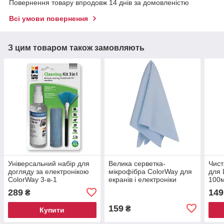
Повернення товару впродовж 14 днів за домовленістю
Всі умови повернення
З цим товаром також замовляють
Універсальний набір для
Велика серветка-
Чист
догляду за електронікою
мікрофібра ColorWay для
для 
ColorWay 3-в-1
екранів і електроніки
100
289
149
₴
159
₴
Купити