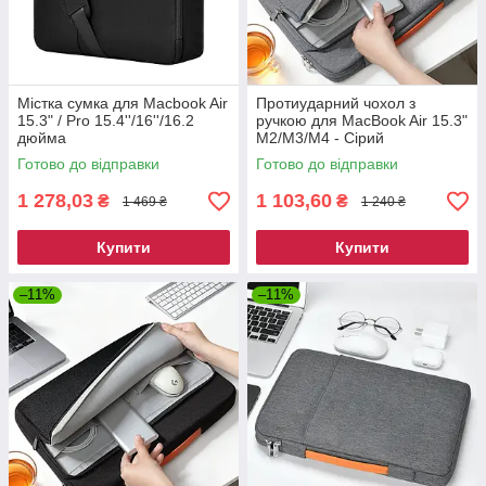
Містка сумка для Macbook Air
Протиударний чохол з
15.3" / Pro 15.4''/16''/16.2
ручкою для MacBook Air 15.3"
дюйма
M2/M3/M4 - Сірий
Готово до відправки
Готово до відправки
1 278,03
1 103,60
₴
₴
1 469 ₴
1 240 ₴
Купити
Купити
–11%
–11%