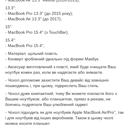
13.3":
- MacBook Pro 13.3" (до 2015 року);
- MacBook Air 13.3" (до 2017);
15":
- MacBook Pro 15.4" (з TouchBar);
15.4":
- MacBook Pro 15.4";
- Матеріал: щільний повсть.
- Конверт зроблений ідеально під форми Макбук.
- Аксесуар виготовлений з повсті, який буде очищати Ваш
ноутбук кожен раз, коли ви надягаєте або знімаєте.
- Чохол допоможе захистити Ваш девайс від зовнішніх
пошкоджень і, при цьому, підкреслить Ваш стиль.
- Чохол дуже компактний, тому Ви можете покласти його з
Вашим ноутбуком, або планшетом, прямо в рюкзак, не
боячись подряпати Ваш улюблений гаджет.
- Чохол підходить як для ноутбуків Apple MacBook Air/Pro", так
і для ноутбуків від інших виробників. Також в цьому чохлі
можна носити планшет.