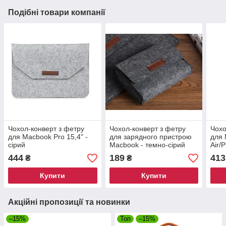
Подібні товари компанії
Чохол-конверт з фетру
Чохол-конверт з фетру
Чохо
для Macbook Pro 15,4" -
для зарядного пристрою
для 
сірий
Macbook - темно-сірий
Air/
444
189
413
₴
₴
Купити
Купити
Акційні пропозиції та новинки
–15%
Топ
–15%