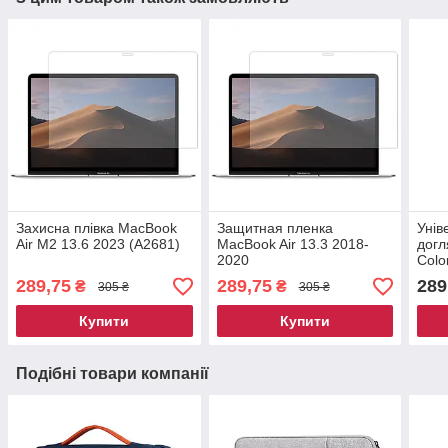
Захисна плівка MacBook
Защитная пленка
Унів
Air M2 13.6 2023 (A2681)
MacBook Air 13.3 2018-
догл
2020
Colo
(A1932/A2179/A2337)
289,75
289,75
289
₴
₴
305 ₴
305 ₴
Купити
Купити
Подібні товари компанії