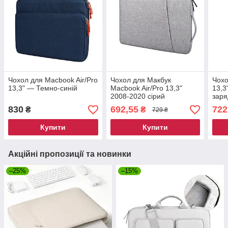
Чохол для Macbook Air/Pro
Чохол для Макбук
Чохо
13,3" — Темно-синій
Macbook Air/Pro 13,3"
13,3
2008-2020 сірий
заря
темн
830
692,55
722
₴
₴
729 ₴
Купити
Купити
Акційні пропозиції та новинки
–25%
–15%