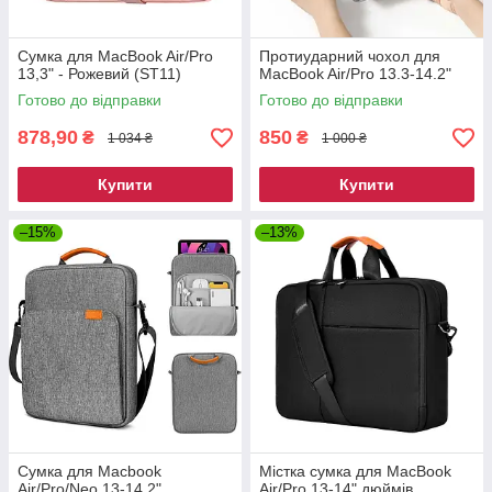
Сумка для MacBook Air/Pro
Протиударний чохол для
13,3" - Рожевий (ST11)
MacBook Air/Pro 13.3-14.2"
Готово до відправки
Готово до відправки
878,90
850
₴
₴
1 034 ₴
1 000 ₴
Купити
Купити
–15%
–13%
Сумка для Macbook
Містка сумка для MacBook
Air/Pro/Neo 13-14.2"
Air/Pro 13-14" дюймів