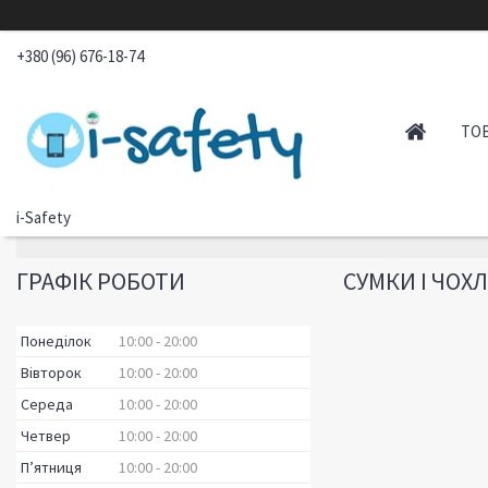
+380 (96) 676-18-74
ТО
i-Safety
ГРАФІК РОБОТИ
СУМКИ І ЧОХ
Понеділок
10:00
20:00
Вівторок
10:00
20:00
Середа
10:00
20:00
Четвер
10:00
20:00
Пʼятниця
10:00
20:00