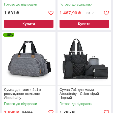
Готово до відправки
Готово до відправки
1 631
1 467,90
₴
₴
1 631 ₴
Купити
Купити
–10%
Сумка для мами 2в1 з
Сумка 7в1 для мами
розкладною люлькою
Aboutbaby - Свіло-сірий
Aboutbaby,
Чорний
водовідштовхувальна
Готово до відправки
Готово до відправки
1 890
1 785
₴
₴
2 100 ₴