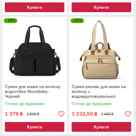
Купити
Купити
–14%
–15%
Сумка для мами на коляску
Сумка-рюкзак для мами на
водостійка Aboutbaby -
коляску з
Чорний
водовідштовхувальної
тканини - Бежевий
Готово до відправки
Готово до відправки
1 379
1 232,50
₴
₴
1 599 ₴
1 450 ₴
Купити
Купити