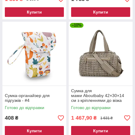
Купити
Купити
–10%
Сумка для
Сумка-органайзер для
мами Aboutbaby 42×30×14
підгузків - #4
см з кріпленнями до візка
Готово до відправки
Готово до відправки
408
1 467,90
₴
₴
1 631 ₴
Купити
Купити