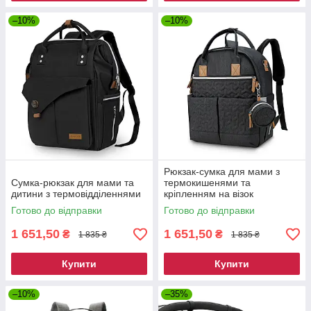
–10%
–10%
Рюкзак-сумка для мами з
Cумка-рюкзак для мами та
термокишенями та
дитини з термовідділеннями
кріпленням на візок
Готово до відправки
Готово до відправки
1 651,50
1 651,50
₴
₴
1 835 ₴
1 835 ₴
Купити
Купити
–10%
–35%