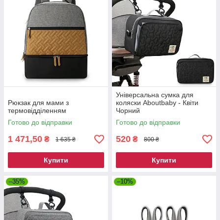
Універсальна сумка для
Рюкзак для мами з
коляски Aboutbaby - Квіти
термовідділенням
Чорний
Готово до відправки
Готово до відправки
1 471,50
520
₴
₴
1 635 ₴
800 ₴
Купити
Купити
–35%
–10%